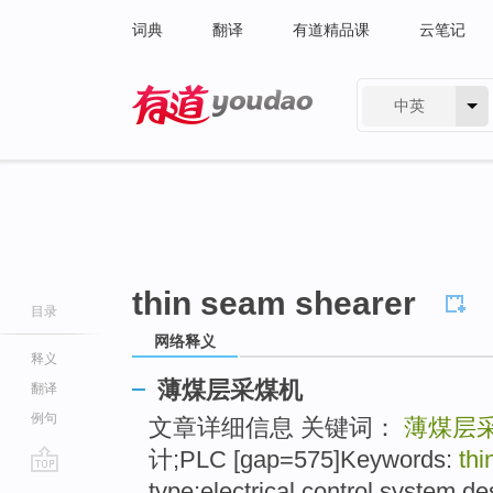
词典
翻译
有道精品课
云笔记
中英
有道 - 网易旗下搜索
thin seam shearer
目录
网络释义
释义
薄煤层采煤机
翻译
例句
文章详细信息 关键词：
薄煤层
计;PLC [gap=575]Keywords:
thi
go
type;electrical control system d