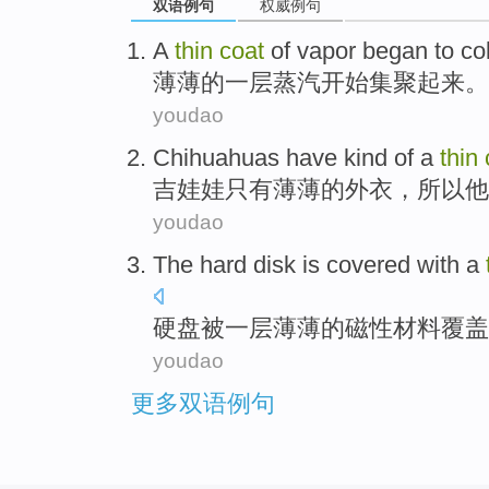
双语例句
权威例句
A
thin
coat
of
vapor
began to
co
薄薄的
一
层
蒸汽
开始
集聚起来。
youdao
Chihuahuas have kind
of a
thin
吉娃娃
只有
薄薄的
外衣
，
所以
他
youdao
The
hard disk
is covered
with
a
硬盘
被
一
层
薄薄的
磁性材料覆盖
youdao
更多双语例句