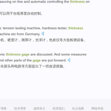
suring on
line
and
automatic
controlling
the
thickness
on
可以用于在线厚度
自动
控制
。
r
,
tension
testing
machine
,
hardness
tester,
thickness
achine
etc
from
Germany
.
验机
、
硬度计
，
测厚
计
，
光泽
计
，
色差
仪
等
大批检测
设备
。
onic
thickness
gage
are
discussed
.
And
some
measures
nd
other
parts
of the
gage
are put forward
.
并
在
探头
和
电路
等
方面
提出
了一些
改进
措施
。
方博客
技术博客
诚聘英才
联系我们
站点地图
网络举报