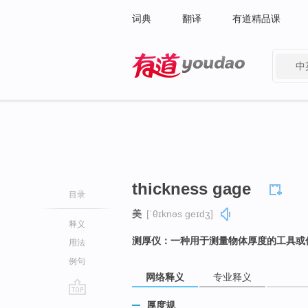
词典
翻译
有道精品课
中
有道 - 网易旗下搜索
thickness gage
目录
美
[ˈθɪknəs ɡeɪdʒ]
释义
测厚仪：一种用于测量物体厚度的工具或
用法
例句
网络释义
专业释义
go
厚度规