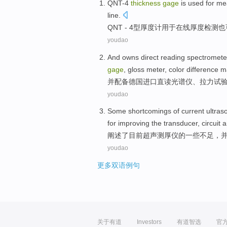
QNT-4
thickness
gage
is
used for
mea
line
.
QNT - 4型厚度计
用于
在线
厚度
检测也
youdao
And
owns
direct
reading
spectromete
gage
,
gloss
meter
,
color difference
m
并
配备
德国
进口
直
读
光谱仪
、
拉力
试
youdao
Some
shortcomings
of
current
ultras
for
improving
the
transducer
,
circuit
a
阐述了
目前
超声
测厚
仪
的
一些
不足
，
youdao
更多双语例句
关于有道
Investors
有道智选
官