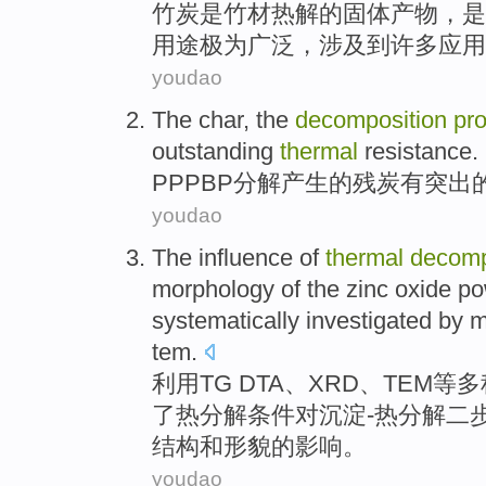
竹炭
是
竹材
热解
的
固体
产物，是
用途极为
广泛
，涉及
到
许多
应用
youdao
The
char
, the
decomposition
pr
outstanding
thermal
resistance
.
PPPBP
分解
产生
的
残炭
有
突出
youdao
The
influence
of
thermal
decomp
morphology
of
the
zinc oxide p
systematically
investigated
by
m
tem
.
利用
TG
DTA、
XRD
、
TEM
等多
了
热分解
条件
对沉淀-热分解二
结构和形貌
的
影响
。
youdao