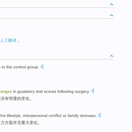
人工翻译
。
s
in the control
group
.
hanges
in gustatory
test
scores following
surgery
.
示
没有
明显的
变化
。
his
lifestyle
,
interpersonal
conflict
or
family
stresses
.
压力方面
并
无
重大
变化
。