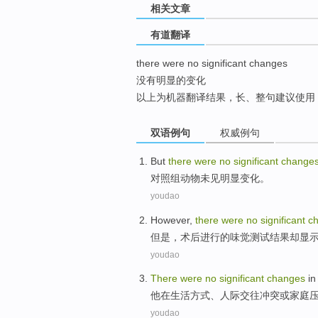
相关文章
top
有道翻译
there were no significant changes
没有明显的变化
以上为机器翻译结果，长、整句建议使用
双语例句
权威例句
But
there
were
no
significant
change
对照组
动物
未
见明显
变化
。
youdao
However
,
there
were
no
significant
c
但是
，术后
进行
的味觉
测试
结果却显
youdao
There
were
no
significant
changes
in
他
在
生活方式
、
人际交往
冲突
或
家庭
youdao