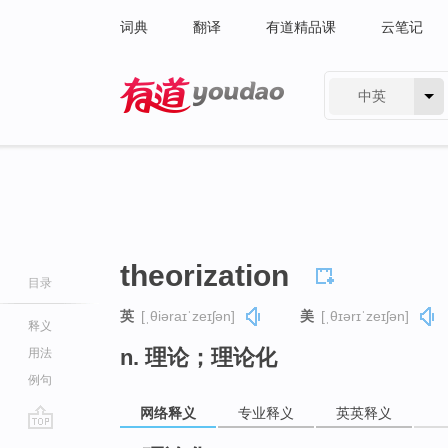
词典
翻译
有道精品课
云笔记
中英
有道 - 网易旗下搜索
theorization
目录
英
[ˌθiəraɪˈzeɪʃən]
美
[ˌθɪərɪˈzeɪʃən]
释义
n. 理论；理论化
用法
例句
网络释义
专业释义
英英释义
go