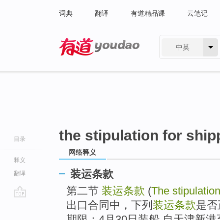
词典
翻译
有道精品课
云笔记
中英
有道 - 网易旗下搜索
the stipulation for shi
目录
网络释义
释义
装运条款
翻译
第二节
装运条款
(
The stipulatio
出口合同中，下列
装运条款
是否
go
top
期限：4月30日装船 自天津新