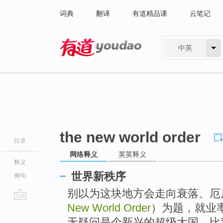
词典
翻译
有道精品课
云笔记
中英
有道 - 网易旗下搜索
the new world order
目录
网络释义
英英释义
释义
世界新秩序
例句
别以为这块地方会走向衰落、厄
New World Order
）为题，就业率
go
top
无疑问是个新兴的超级大国、比