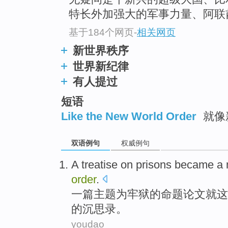
特长外加强大的军事力量、阿联酋.
基于184个网页
-
相关网页
新世界秩序
世界新纪律
有人提过
短语
Like the New World Order
就像
双语例句
权威例句
A
treatise
on
prisons
became
a
order
.
一
篇
主题为
牢狱
的命题论文就这
的
沉思录
。
youdao