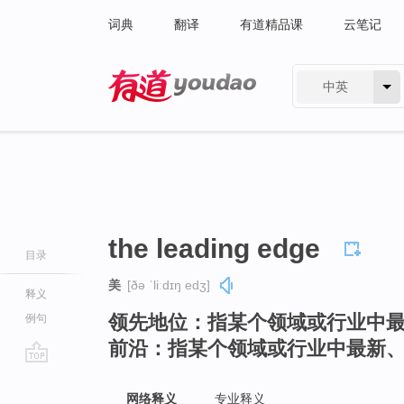
词典
翻译
有道精品课
云笔记
中英
有道 - 网易旗下搜索
the leading edge
目录
美
[ðə ˈliːdɪŋ edʒ]
释义
领先地位：指某个领域或行业中
例句
前沿：指某个领域或行业中最新
go
top
网络释义
专业释义