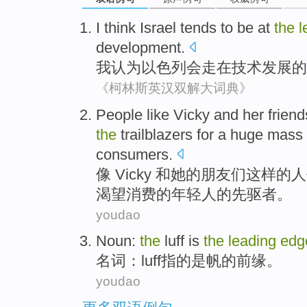
I
think
Israel tends
to be
at
the
l
development
.
我
认为
以色列
会走
在
技术
发展
的
《柯林斯英汉双解大词典》
People
like
Vicky
and
her
friend
the
trailblazers
for a
huge
mass
consumers
.
像
Vicky
和
她
的
朋友们
这样
的
人
渴望消费的年轻人的
先驱者
。
youdao
Noun
:
the
luff
is
the
leading
edg
名词
：
luff
指
的
是
帆
的
前缘
。
youdao