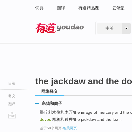
词典
翻译
有道精品课
云笔记
中英
有道 - 网易旗下搜索
the jackdaw and the d
目录
网络释义
释义
寒鸦和鸽子
翻译
墨丘利木像和木匠/the image of mercury and the c
doves
寒鸦和狐狸/the jackdaw and the fox ..
go
基于58个网页
-
相关网页
top