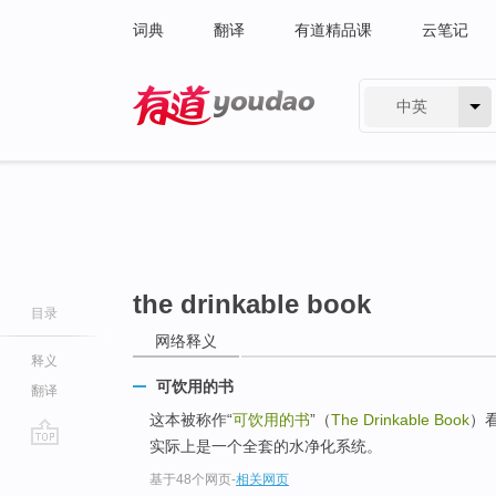
词典
翻译
有道精品课
云笔记
中英
有道 - 网易旗下搜索
the drinkable book
目录
网络释义
释义
可饮用的书
翻译
这本被称作“
可饮用的书
”（
The Drinkable Book
）
实际上是一个全套的水净化系统。
go
基于48个网页
-
相关网页
top