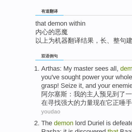
top
有道翻译
that demon within
内心的恶魔
以上为机器翻译结果，长、整句
双语例句
Arthas
:
My
master
sees
all
,
dem
you
've
sought
power
your whole 
grasp! Seize it, and your enemie
阿尔
塞斯：
我
的
主人
预见到了
一
在
寻找
强大的
力量
现在
它
正唾手
youdao
The
demon
lord
Duriel
is
defeat
Rasha;
it is
discovered
that
Baa