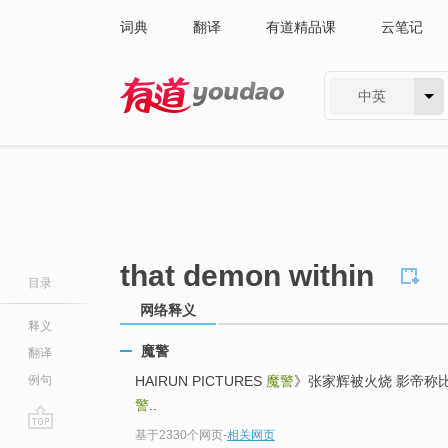
词典
翻译
有道精品课
云笔记
中英
有道 - 网易旗下搜索
that demon within
目录
网络释义
释义
魔警
翻译
例句
HAIRUN PICTURES
魔警
》张家辉被火烧 影帝称
警
..
基于2330个网页
-
相关网页
go