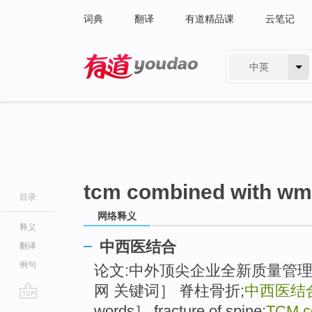
词典
翻译
有道精品课
云笔记
中英
有道 - 网易旗下搜索
tcm combined with wm
目录
网络释义
释义
中西医结合
翻译
例句
论文:中外顶尖企业全新质量管
网 关键词］ 脊柱骨折;
中西医结
go
words］ fracture of spine;
TCM c