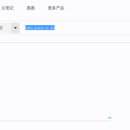
云笔记
惠惠
更多产品
英