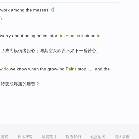
work
among the masses
.
作
。
worry about
being
an imitator
;
take
pains
instead
to
自己
成为
模仿者
担心
；
与其
空头欣羡不如下一番
苦心
。
ow
do
we
know
when
the
grow-ing
Pains
stop...... and the
会转变成
疼痛
的
痛苦
？
方博客
技术博客
诚聘英才
联系我们
站点地图
网络举报