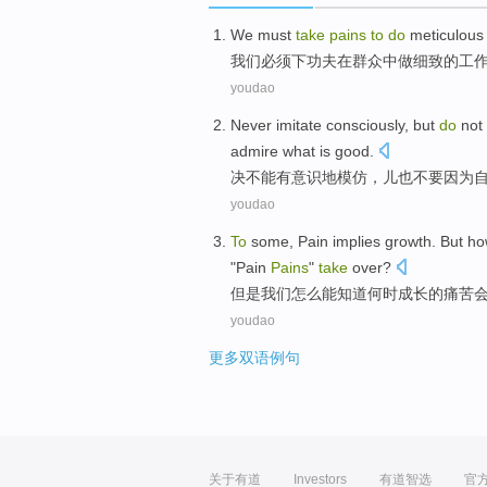
We
must
take
pains
to
do
meticulous
我们
必须
下功夫
在
群众
中
做
细致
的
工
youdao
Never
imitate
consciously
,
but
do
not
admire what is good.
决不能
有意识地
模仿
，儿
也
不要
因为
youdao
To
some,
Pain
implies growth
.
But
h
"
Pain
Pains
"
take
over?
但是
我们
怎么
能
知道
何时
成长
的
痛苦
youdao
更多双语例句
关于有道
Investors
有道智选
官