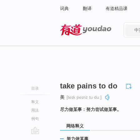
词典
翻译
有道精品课
中
有道 - 网易旗下搜索
take pains to do
目录
美
[teɪk peɪnz tu duː]
释义
尽力做某事：努力尝试做某事。
用法
例句
网络释义
go
努力做某事