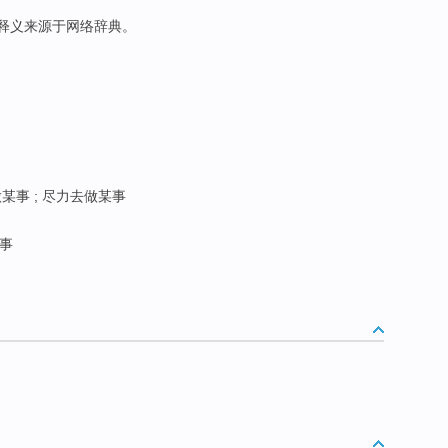
 此释义来源于网络辞典。
做某事 ; 尽力去做某事
事