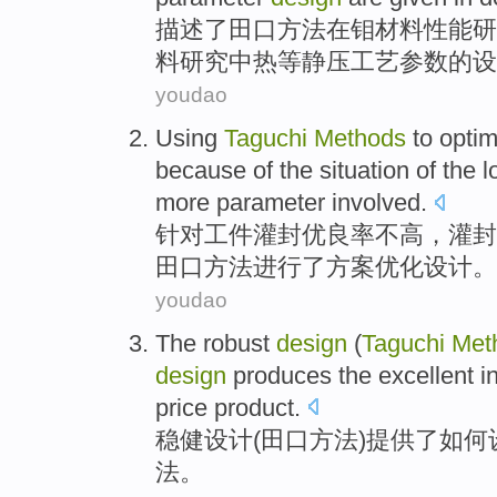
描述了
田口
方法
在
钼
材料
性能
研
料研究
中
热等静压
工艺
参数
的
设
youdao
Using
Taguchi
Methods
to opti
because
of
the
situation
of
the
l
more
parameter
involved
.
针对工件
灌
封优良率
不高
，灌封
田口
方法
进行
了
方案
优化
设计
。
youdao
The robust
design
(
Taguchi
Met
design
produces
the excellent i
price
product
.
稳健
设计
(
田
口
方法
)
提供
了
如何
法。