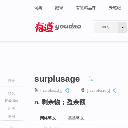
词典
翻译
有道精品课
云笔记
中英
有道 - 网易旗下搜索
surplusage
目录
英
[ˈsɜːpləsɪdʒ]
美
[ˈsɜːrplʌsɪdʒ]
释义
n. 剩余物；盈余额
权威词典
用法
例句
网络释义
英英释义