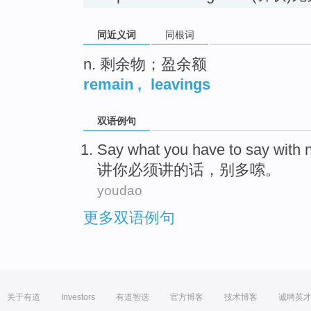
同近义词
同根词
n. 剩余物；盈余额
remain
,
leavings
双语例句
Say
what
you
have to
say with
讲
你
必须
讲的话，
别
多嗦。
youdao
更多双语例句
关于有道
Investors
有道智选
官方博客
技术博客
诚聘英