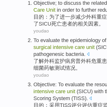
Objective
; to
discuss
the
related
Care
Unit
in
order
to
further
red
目的
：
为了
进一步
减少
外科
重症
了
SICU
死亡
患者
的
相关
因素
。
youdao
To evaluate
the
epidemiology
of
surgical
intensive
care
unit
(
SI
pathogenesic
bacteria
.
了解
外科
监护病房普外科危重患
细菌
药
敏
测试情况。
youdao
Objective
: To
evaluate
the
reso
intensive
care
unit
(
SICU
) with
Scoring
System (TISS).
目的
：
采用TISS
评分
评估
重症