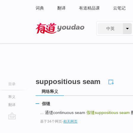
词典
翻译
有道精品课
云笔记
中英
有道 - 网易旗下搜索
suppositious seam
目录
网络释义
释义
假缝
翻译
... 通缝continuous seam
假缝suppositious seam
配
基于34个网页
-
相关网页
go
top