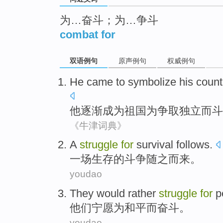
为…奋斗；为…争斗
combat for
双语例句
原声例句
权威例句
He
came
to symbolize
his count
他
逐渐
成为
祖国
为
争取独立
而斗
《牛津词典》
A
struggle
for
survival
follows
.
一
场
生存
的
斗争
随之而来
。
youdao
They
would rather
struggle
for
p
他们
宁愿
为
和平
而
奋斗
。
youdao