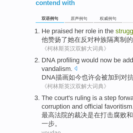
contend with
双语例句
原声例句
权威例句
He
praised
her
role
in
the
strugg
他
赞扬了
她
在反对
种族
隔离制的
《柯林斯英汉双解大词典》
DNA
profiling would
now
be
ad
vandalism
.
DNA
描画
如今
也许会被
加
到
对
《柯林斯英汉双解大词典》
The court
's
ruling
is
a step
forw
corruption
and
official
favoritism
最高
法院
的
裁决
是
在打击
腐败
和
一步。
youdao