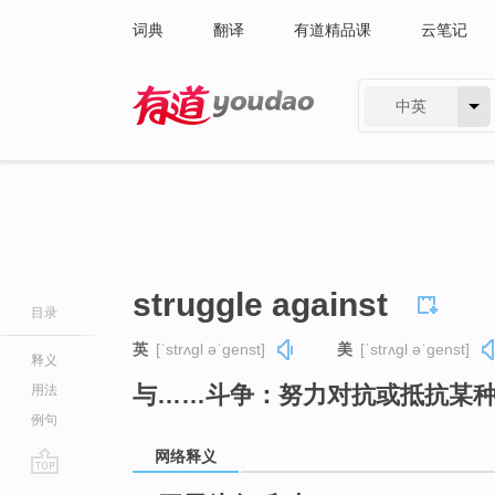
词典
翻译
有道精品课
云笔记
中英
有道 - 网易旗下搜索
struggle against
目录
英
[ˈstrʌɡl əˈɡenst]
美
[ˈstrʌɡl əˈɡenst]
释义
与……斗争：努力对抗或抵抗某
用法
例句
网络释义
go