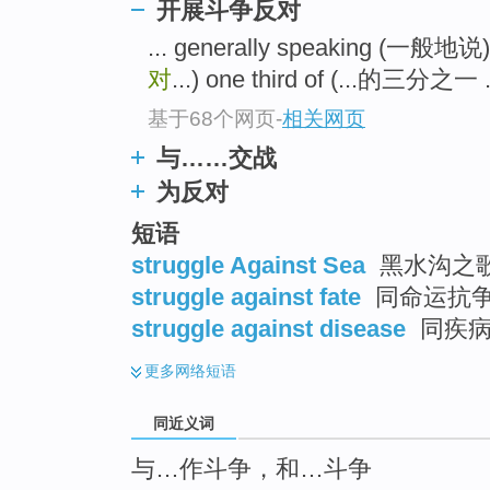
开展斗争反对
top
... generally speaking (一般地说
对
...) one third of (...的三分之一 .
基于68个网页
-
相关网页
与……交战
为反对
短语
struggle Against Sea
黑水沟之
struggle against fate
同命运抗
struggle against disease
同疾病
更多
网络短语
同近义词
与…作斗争，和…斗争