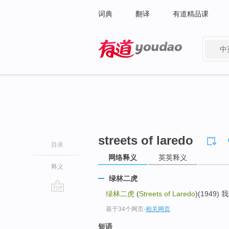
词典
翻译
有道精品课
中
有道 - 网易旗下搜索
streets of laredo
目录
网络释义
英英释义
释义
绿林二虎
绿林二虎
(
Streets of Laredo
)(1949
go
基于34个网页
-
相关网页
top
短语