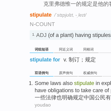
克里弗德惟一的规定是他的
stipulate
/ˈstɪpjʊlɪt, -ˌleɪt/
N-COUNT
ADJ
(of a plant) having sti
1.
词组短语
同近义词
同根词
stipulate for
v. 制订；规定
双语例句
原声例句
权威例句
Some
laws
also
stipulate
in expl
have
obligations to
take care of
一些
法律
也
明确规定
中国
公民
有
youdao