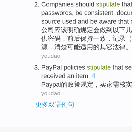
Companies
should
stipulate
tha
passwords
,
be consistent
,
docu
source
used and be
aware that
公司
应该
明确
规定
会
做到以下几
供
密码，前后
保持
一致，
记录
（
源
，
清楚
可能适用的
其它
法律
。
youdao
PayPal
policies
stipulate
that
se
received an
item
.
Paypal
的
政策
规定
，
卖家
需
核
youdao
更多双语例句