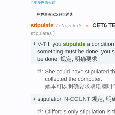
更多
网络短语
柯林斯英汉双解大词典
stipulate
CET6 T
/ˈstɪpjʊˌleɪt/
stipulates )
V-T
If you
stipulate
a condition
1.
something must be done, you say
be done. 规定; 明确要求
She could have stipulated t
例：
collected the computer.
她本可以明确要求取电脑时
stipulation
N-COUNT
规定; 明
2.
Clifford's only stipulation is 
例：