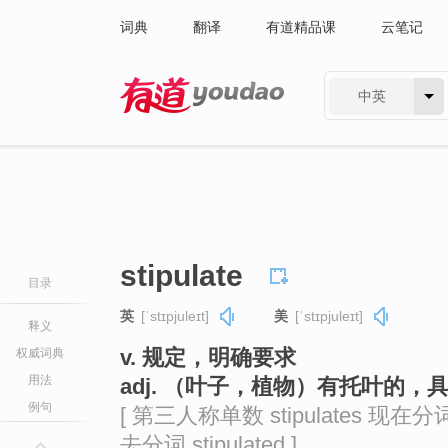
词典
翻译
有道精品课
云笔记
中英
有道 - 网易旗下搜索
stipulate
目录
英
[ˈstɪpjuleɪt]
美
[ˈstɪpjuleɪt]
释义
v. 规定，明确要求
权威词典
用法
adj. （叶子，植物）有托叶的，
例句
[ 第三人称单数 stipulates 现在分词 st
去分词 stipulated ]