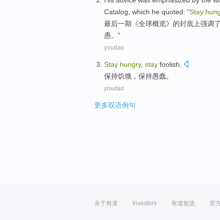
His
advice
was emphasized
by
the
w
Catalog
, which
he
quoted
: "
Stay
hung
最后一
期《
全球概览
》
的
封底
上强调
愚。”
youdao
Stay
hungry
,
stay
foolish
.
保持
饥饿
，保持
愚蠢
。
youdao
更多双语例句
关于有道
Investors
有道智选
官