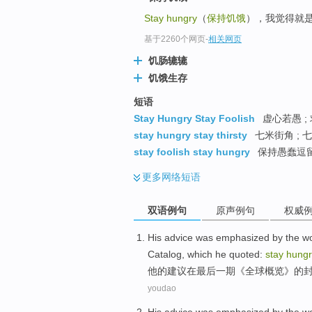
Stay hungry
（
保持饥饿
），我觉得就是要
基于2260个网页
-
相关网页
饥肠辘辘
饥饿生存
短语
Stay Hungry Stay Foolish
虚心若愚 ; 
stay hungry stay thirsty
七米街角 ; 七
stay foolish stay hungry
保持愚蠢逗留
更多
网络短语
双语例句
原声例句
权威
His
advice
was emphasized
by
the
w
Catalog
, which
he
quoted
:
stay
hungr
他
的
建议
在
最后一
期
《
全球概览
》
的
youdao