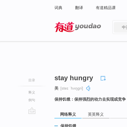
词典
翻译
有道精品课
中
有道 - 网易旗下搜索
stay hungry
目录
美
[steɪ ˈhʌŋɡri]
释义
保持饥饿：保持强烈的动力去实现或竞争
例句
网络释义
英英释义
go
top
保持饥饿