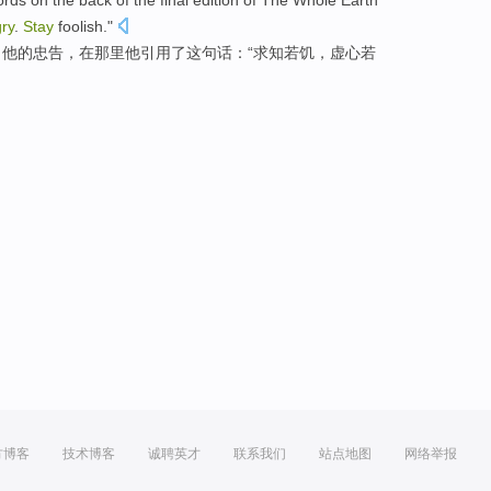
ords
on
the back of the
final
edition
of
The Whole Earth
ry
.
Stay
foolish
."
了
他
的
忠告
，
在
那里
他
引用
了
这
句
话
：“求知若
饥
，虚心若
方博客
技术博客
诚聘英才
联系我们
站点地图
网络举报