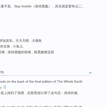
不装。Stay foolish（保持愚蠢），其实就是要有点二。
求知若饥 ; 天天天晴 ; 大饿鱼
米豆角 ; 小鱼儿
饿 ; 保持愚蠢的留饿 ; 留愚蠢饿逗留
例句
ords
on
the back
of
the
final
edition
of
The Whole Earth
y
.
封底
上
得到
了
强调，在那里
他
引用
了
这
句
话
：保持饥饿。