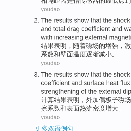
相隔
距离
是
指
传感器
的
最低点
到
youdao
The results
show that
the
shoc
and
total
drag
coefficient
and
wa
with increasing
external magneti
结果
表明
，
随着
磁场的增强，
激
系数
和
壁面
温度
逐渐减小
。
youdao
The results
show that
the
shoc
coefficient
and
surface
heat flux 
strengthening of the
external
di
计算
结果
表明
，外加偶极子磁场
擦
系数
和
表面
热流
密度增大。
youdao
更多双语例句