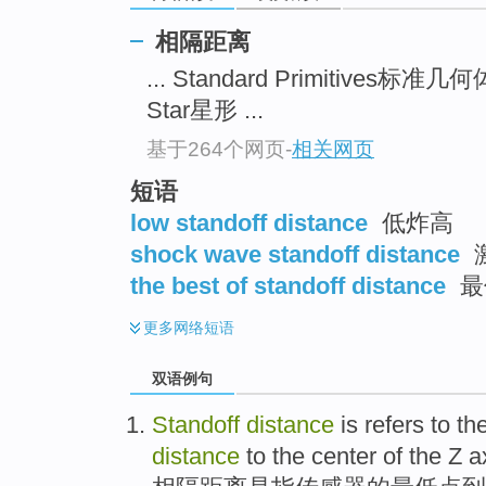
相隔距离
... Standard Primitives标准几
Star星形 ...
基于264个网页
-
相关网页
短语
low standoff distance
低炸高
shock wave standoff distance
the best of standoff distance
最
更多
网络短语
双语例句
Standoff
distance
is
refers to
th
distance
to the
center
of the
Z
a