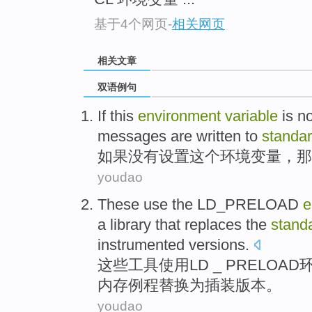
基于4个网页
-
相关网页
相关文章
双语例句
If
this
environment
variable
is n
messages
are
written to
standa
如果
没有
设置
这个
环境
变量
，
那
youdao
These
use
the LD_PRELOAD
e
a
library
that
replaces
the
stand
instrumented
versions
.
这些
工具
使用
LD _ PRELOAD
内存
例程
替换
为插装版本。
youdao