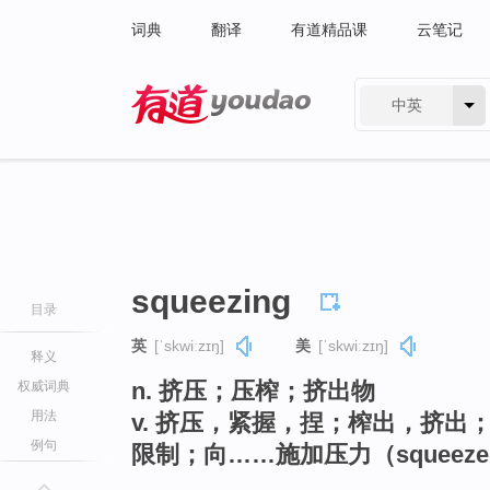
词典
翻译
有道精品课
云笔记
中英
有道 - 网易旗下搜索
squeezing
目录
英
[ˈskwiːzɪŋ]
美
[ˈskwiːzɪŋ]
释义
n. 挤压；压榨；挤出物
权威词典
用法
v. 挤压，紧握，捏；榨出，挤
例句
限制；向……施加压力（squeez