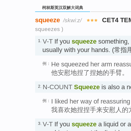
柯林斯英汉双解大词典
squeeze
CET4 TE
/skwiːz/
squeezes )
V-T
If you
squeeze
something, y
1.
usually with your hands. 
He squeezed her arm reassu
例：
他安慰地捏了捏她的手臂。
N-COUNT
Squeeze
is also a
2.
I liked her way of reassurin
例：
我喜欢她捏捏手来安慰人的
V-T
If you
squeeze
a liquid or 
3.