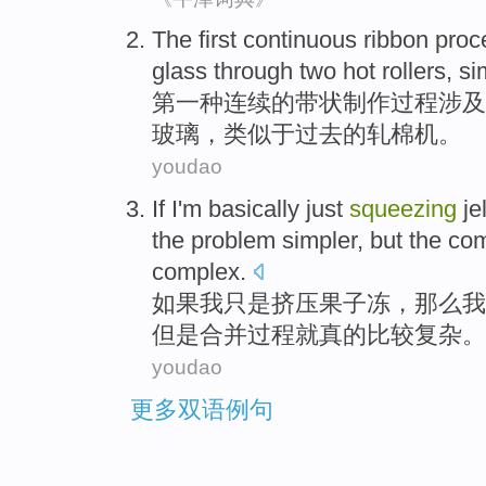
The first
continuous
ribbon
proc
glass
through
two
hot
rollers
,
si
第一
种
连续
的
带状制作
过程
涉及
玻璃
，
类似
于过去的轧棉机。
youdao
If
I
'm
basically just
squeezing
je
the
problem
simpler
,
but
the
com
complex
.
如果
我
只是
挤压
果子
冻，
那么
我
但是
合并
过程就
真的
比较复杂
。
youdao
更多双语例句