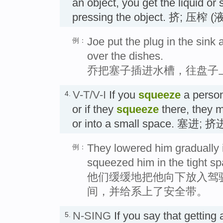
an object, you get the liquid or
pressing the object. 挤; 压榨 
Joe put the plug in the sin
例：
over the dishes.
乔把塞子插进水槽，往盘子
V-T/V-I
If you
squeeze
a person
4.
or if they
squeeze
there, they 
or into a small space. 塞进; 挤
They lowered him gradually 
例：
squeezed him in the tight sp
他们缓缓地把他向下放入驾
间，并给系上了安全带。
N-SING
If you say that getting
5.