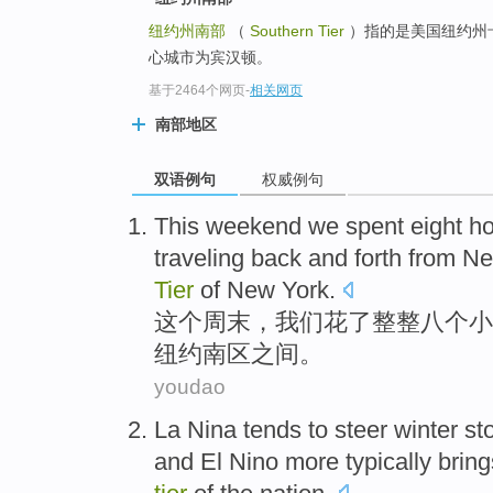
纽约州南部
（
Southern Tier
）指的是美国纽约州
心城市为宾汉顿。
基于2464个网页
-
相关网页
南部地区
双语例句
权威例句
This
weekend
we
spent
eight
ho
traveling back
and
forth
from N
Tier
of New York.
这个
周末
，
我们
花了整整
八个
小
纽约
南区
之间。
youdao
La Nina
tends
to steer
winter
st
and
El
Nino more typically
bring