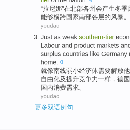
tier
of the
nation
.
“拉尼娜”
在
北部
各州
会产生
冬季
能够
横跨
国家
南部
各层
的
风暴。
youdao
Just
as
weak
southern-
tier
econ
Labour
and
product
markets
an
surplus
countries like
Germany
home
.
就
像
南线
弱小
经济体
需要
解放
他
自由化
及
提升
竞争力
一样
，
德国
国内
消费需求
。
youdao
更多双语例句