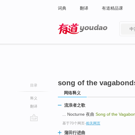
词典
翻译
有道精品课
中
有道 - 网易旗下搜索
song of the vagabond
目录
网络释义
释义
流浪者之歌
翻译
... Nocturne 夜曲
Song of the Vagabo
基于70个网页
-
相关网页
go
top
蒲田行进曲