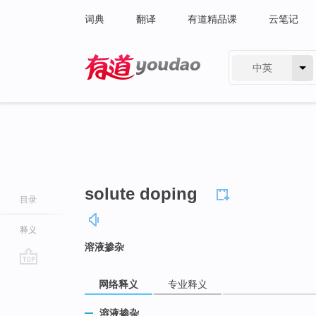
词典
翻译
有道精品课
云笔记
中英
有道 - 网易旗下搜索
solute doping
目录
释义
溶液掺杂
go
网络释义
专业释义
top
溶液掺杂