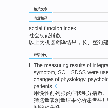
top
相关文章
有道翻译
social function index
社会功能指数
以上为机器翻译结果，长、整句
双语例句
The
measuring
results
of
integra
symptom,
SCL
,
SDSS were us
changes
of
physiology
,
psychol
patients
.
用
慢性
前列腺炎症状
积分
指数
、
筛选量表
测量
结果
分析
患者
生理
间
的
相关性
。