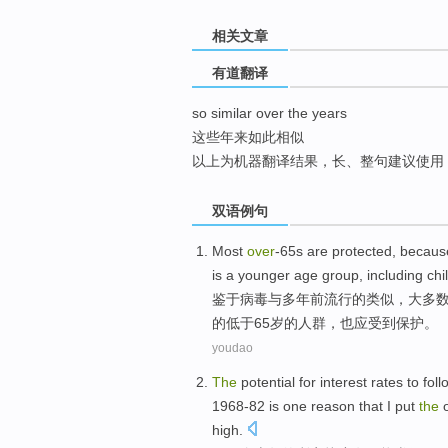
top
相关文章
有道翻译
so similar over the years
这些年来如此相似
以上为机器翻译结果，长、整句建议使用
双语例句
Most
over
-65
s
are protected
, becau
is
a younger
age
group
,
including
chi
鉴于
病毒
与
多年
前
流行的
类似
，
大多
的低于
65
岁
的
人群
，也应受到保护。
youdao
The
potential
for
interest rates
to
foll
1968
-
82 is
one
reason that
I
put
the
high.