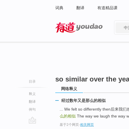
词典
翻译
有道精品课
中
有道 - 网易旗下搜索
so similar over the ye
目录
网络释义
释义
经过数年又是那么的相似
翻译
... We felt so differently th
例句
么的相似
The way we laugh the w
基于2个网页
-
相关网页
go