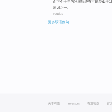
而
下个
十年
的
利率
轨迹有
可能
类似于
1
原因
之一
。
youdao
更多双语例句
关于有道
Investors
有道智选
官