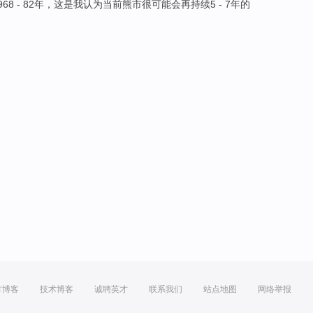
968
-
82
年
，
这
是
我
认为
当前熊市
很
可能会
再
持续
5
-
7
年的
方博客
技术博客
诚聘英才
联系我们
站点地图
网络举报