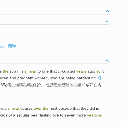
人工翻译
。
se
the
strain
is
similar
to one that
circulated
years
ago
,
so
it
ldren
and
pregnant women
, who
are
being
hardest hit.
数
65
岁
以上者
应
加以
保护。
包括
患重感冒的
儿童
和
孕妇
在内
ow
a
similar
course
over
the
next
decade
that
they
did
in
odds
of
a
secular
bear
lasting
five
to
seven
more
years
so