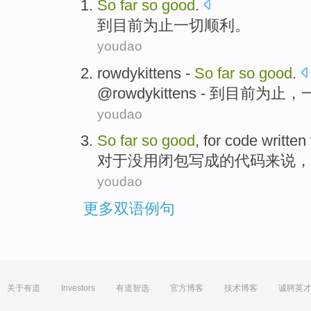
So
far
so
good
.
到
目前
为止一切顺利。
youdao
rowdykittens -
So
far
so
good
.
@
rowdykittens
-
到目前为止
，
youdao
So
far
so
good
,
for
code
written
对于
没用闭包
写成
的
代码
来说，
youdao
更多双语例句
关于有道
Investors
有道智选
官方博客
技术博客
诚聘英