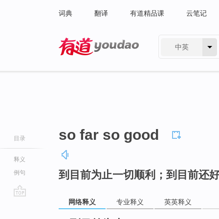
词典
翻译
有道精品课
云笔记
中英
有道 - 网易旗下搜索
so far so good
目录
释义
到目前为止一切顺利；到目前还
例句
网络释义
专业释义
英英释义
go
top