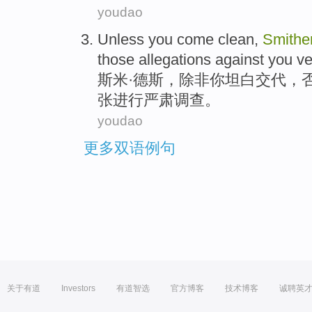
youdao
Unless
you
come clean
,
Smithe
those allegations
against
you v
斯米·德斯，
除非
你
坦白
交代，
张
进行
严肃
调查
。
youdao
更多双语例句
关于有道
Investors
有道智选
官方博客
技术博客
诚聘英