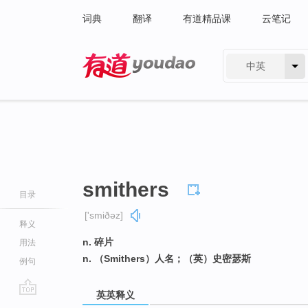
词典
翻译
有道精品课
云笔记
中英
有道 - 网易旗下搜索
smithers
目录
['smiðəz]
释义
n. 碎片
用法
n. （Smithers）人名；（英）史密瑟斯
例句
英英释义
go