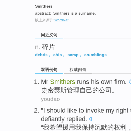
top
Smithers
abstract:
Smithers is a surname.
以上来源于:
WordNet
同近义词
n. 碎片
debris
,
chip
,
scrap
,
crumblings
双语例句
权威例句
Mr
Smithers
runs
his own
firm
.
史密
瑟斯管理
自己
的公司。
youdao
"
I
should
like to
invoke
my
right
defiantly replied
.
“
我
希望
援用
我
保持
沉默
的
权利