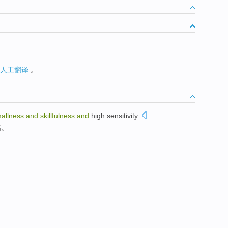
人工翻译
。
allness
and
skillfulness
and
high
sensitivity
.
高
。