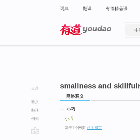
词典
翻译
有道精品课
中
有道 - 网易旗下搜索
smallness and skillfu
目录
网络释义
释义
小巧
翻译
小巧
例句
基于1个网页
-
相关网页
go