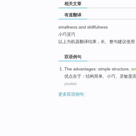
相关文章
top
有道翻译
smallness and skillfulness
小巧灵巧
以上为机器翻译结果，长、整句建议使用
双语例句
The advantages
:
simple
structure
,
sm
优点
在于：
结构
简单
、小巧、
灵敏度
youdao
更多双语例句