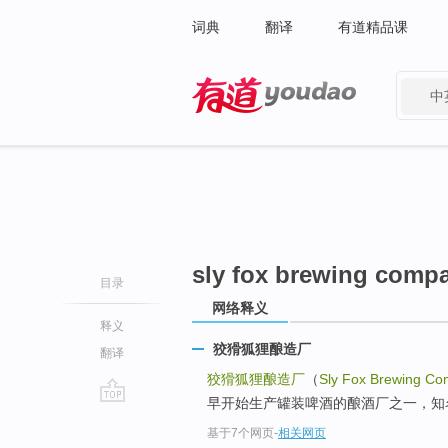
词典
翻译
有道精品课
中
有道 - 网易旗下搜索
sly fox brewing comp
目录
网络释义
释义
狡猾狐狸酿造厂
翻译
狡猾狐狸酿造厂
（
Sly Fox Brewing C
早开始生产罐装啤酒的酿酒厂之一，知名品牌ba包括：
go
基于7个网页
-
相关网页
top