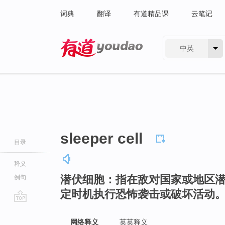
词典
翻译
有道精品课
云笔记
中英
有道 - 网易旗下搜索
sleeper cell
目录
释义
潜伏细胞：指在敌对国家或地区
例句
定时机执行恐怖袭击或破坏活动
go
top
网络释义
英英释义