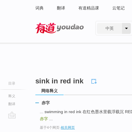
词典
翻译
有道精品课
云笔记
中英
有道 - 网易旗下搜索
sink in red ink
目录
网络释义
释义
赤字
翻译
... swimming in red ink 在红色墨水里载浮载沉 R
赤字
...
go
基于4个网页
-
相关网页
top