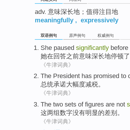
adv. 意味深长地；值得注目地
meaningfully
,
expressively
双语例句
原声例句
权威例句
She
paused
significantly
before
她
在
回答
之前
意味深长地
停顿了
《牛津词典》
The President has
promised to
总统
承诺
大幅度
减税
。
《牛津词典》
The
two
sets of
figures
are not
s
这
两
组
数字
没有
明显
的
差别
。
《牛津词典》