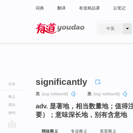
词典
翻译
有道精品课
云笔记
中英
有道 - 网易旗下搜索
significantly
目录
英
[sɪɡˈnɪfɪkəntli]
美
[sɪɡˈnɪfɪkəntli]
释义
adv. 显著地，相当数量地；值
用法
例句
要）；意味深长地，别有含意地
go
网络释义
专业释义
英英释义