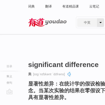
词典
翻译
有道精品课
云笔记
中英
有道 - 网易旗下搜索
significant difference
目录
美
[sɪɡˈnɪfɪkənt ˈdɪfrəns]
释义
显著性差异：在统计学的假设检
例句
念。当某次实验的结果在零假设
具有显著性差异。
go
top