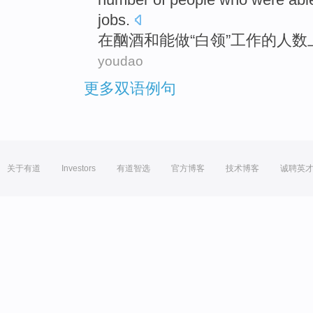
jobs
.
在
酗酒
和
能
做
“
白领
”
工作
的
人数
youdao
更多双语例句
关于有道
Investors
有道智选
官方博客
技术博客
诚聘英