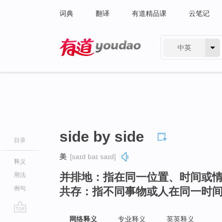
词典
翻译
有道精品课
云笔记
中英
有道 - 网易旗下搜索
side by side
目录
美
[saɪd baɪ saɪd]
释义
并排地：指在同一位置、时间或
用法
例句
共存：指不同事物或人在同一时
go
网络释义
专业释义
英英释义