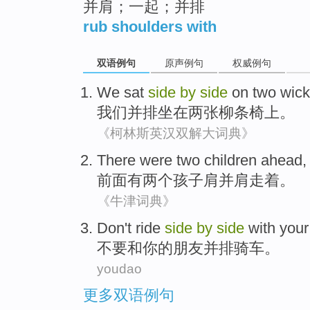
并肩；一起；并排
rub shoulders with
双语例句
原声例句
权威例句
We
sat
side
by
side
on
two
wick
我们
并排
坐在
两
张柳条
椅上
。
《柯林斯英汉双解大词典》
There were
two
children
ahead
前面
有
两个
孩子
肩并肩走着
。
《牛津词典》
D
on't ride
side
by
side
with your 
不
要和你的朋友并排骑车。
youdao
更多双语例句