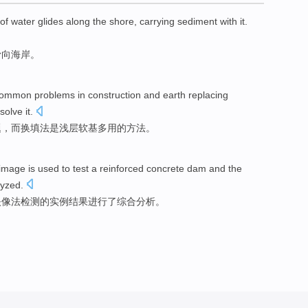
of
water
glides along
the shore
,
carrying
sediment
with it.
滑向
海岸
。
common
problems
in
construction
and earth
replacing
solve it.
题
，而
换
填
法
是浅层软基多
用
的方法。
image
is used
to
test
a reinforced
concrete
dam
and the
lyzed
.
映像
法
检测
的
实例
结果
进行了
综合
分析。