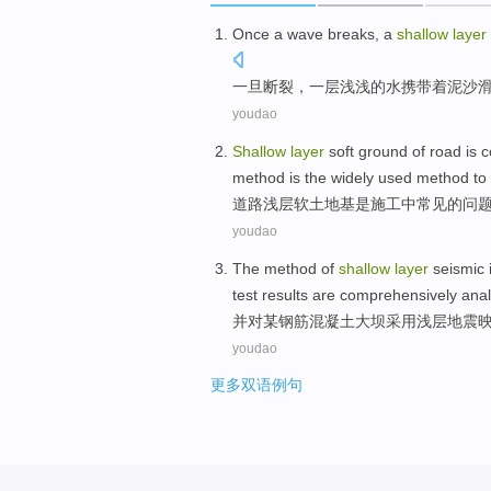
Once
a wave
breaks
,
a
shallow
layer
一旦
断裂
，
一
层
浅浅的
水
携带着
泥沙
youdao
Shallow
layer
soft
ground
of
road
is
method
is
the widely used
method
to 
道路
浅层
软
土地基
是
施工
中
常见
的
问
youdao
The
method
of
shallow
layer
seismic
test
results are
comprehensively
ana
并
对
某
钢筋
混凝土
大坝
采用
浅层
地震
youdao
更多双语例句