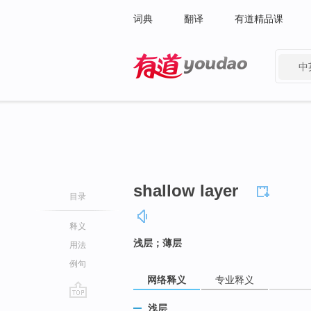
词典
翻译
有道精品课
中
有道 - 网易旗下搜索
shallow layer
目录
释义
浅层；薄层
用法
例句
网络释义
专业释义
go
浅层