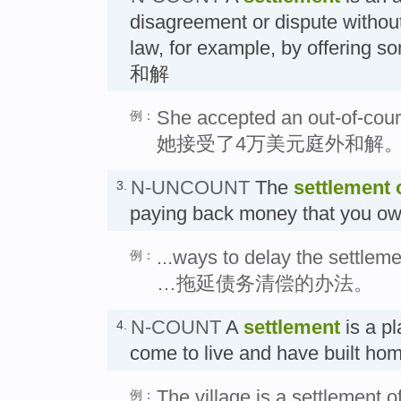
disagreement or dispute without
law, for example, by offering
和解
She accepted an out-of-cour
例：
她接受了4万美元庭外和解
N-UNCOUNT
The
settlement
3.
paying back money that you 
...ways to delay the settleme
例：
…拖延债务清偿的办法。
N-COUNT
A
settlement
is a p
4.
come to live and have built 
The village is a settlement of
例：