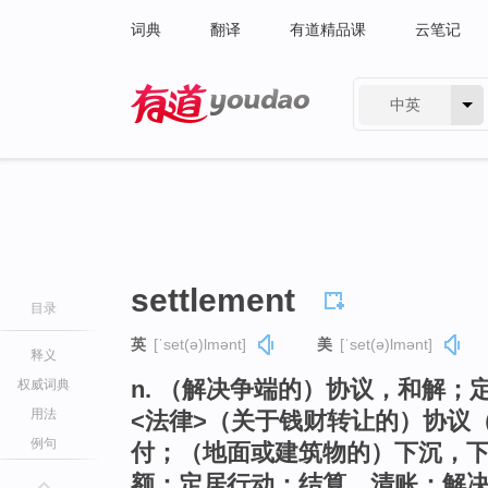
词典
翻译
有道精品课
云笔记
中英
有道 - 网易旗下搜索
settlement
目录
英
[ˈset(ə)lmənt]
美
[ˈset(ə)lmənt]
释义
n. （解决争端的）协议，和解；
权威词典
用法
<法律>（关于钱财转让的）协议
例句
付；（地面或建筑物的）下沉，
额；定居行动；结算，清账；解决