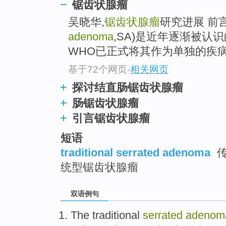
锯齿状腺瘤
吴晓华,
锯齿状腺瘤
研究进展 前言
adenoma
,SA)是近年逐渐被认识
WHO已正式将其作为单独的疾
基于72个网页
-
相关网页
探讨结直肠锯齿状腺瘤
肠锯齿状腺瘤
引言锯齿状腺瘤
短语
traditional serrated adenoma
传
统型锯齿状腺瘤
双语例句
The traditional
serrated
adenom