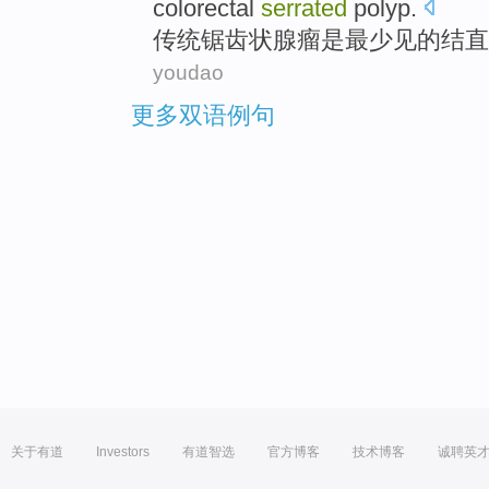
colorectal
serrated
polyp
.
传统
锯齿
状
腺瘤
是
最
少见
的
结直
youdao
更多双语例句
关于有道
Investors
有道智选
官方博客
技术博客
诚聘英