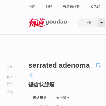
词典
翻译
有道精品课
云笔记
中英
有道 - 网易旗下搜索
serrated adenoma
目录
释义
锯齿状腺瘤
例句
网络释义
专业释义
go
top