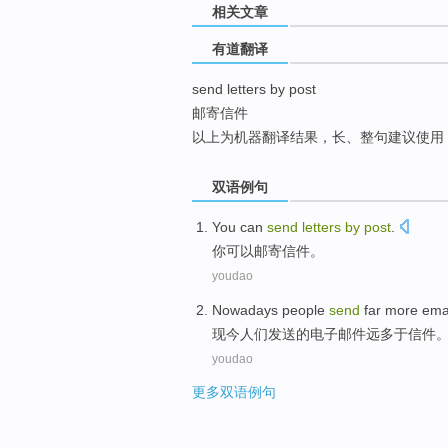
相关文章
top
有道翻译
send letters by post
邮寄信件
以上为机器翻译结果，长、整句建议使用
双语例句
You
can
send
letters
by
post
.
你
可以
邮寄
信件
。
youdao
Nowadays
people
send
far
more
ema
现今
人们
发送
的
电子邮件
远
多于
信件
youdao
更多双语例句