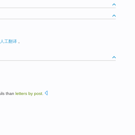
人工翻译
。
ils
than
letters
by
post
.
。