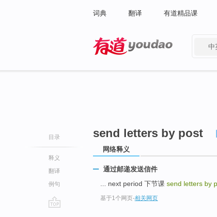
词典
翻译
有道精品课
中
有道 - 网易旗下搜索
send letters by post
目录
网络释义
释义
通过邮递发送信件
翻译
... next period 下节课
send letters by 
例句
基于1个网页
-
相关网页
go