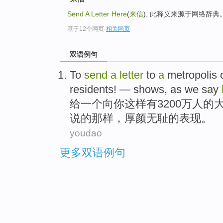
Send A Letter Here
(
来信
), 此释义来源于网络辞典
基于12个网页
-
相关网页
双语例句
To
send
a
letter
to
a
metropolis
residents! —
shows
,
as
we
say
给
一
个
向
你
这样有3200万人
的
说
的那样，
厚颜
无耻的
表现
。
youdao
更多双语例句