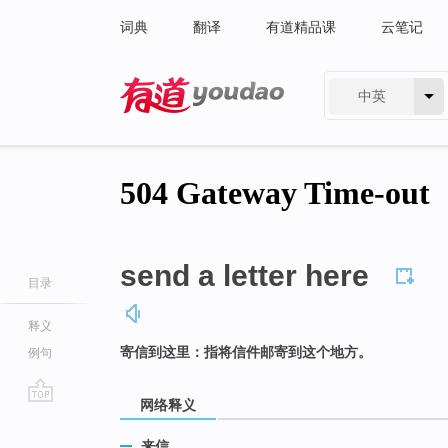
词典
翻译
有道精品课
云笔记
中英
有道 - 网易旗下搜索
send a letter here
目录
释义
寄信到这里：指将信件邮寄到这个地方。
例句
网络释义
go
top
来信