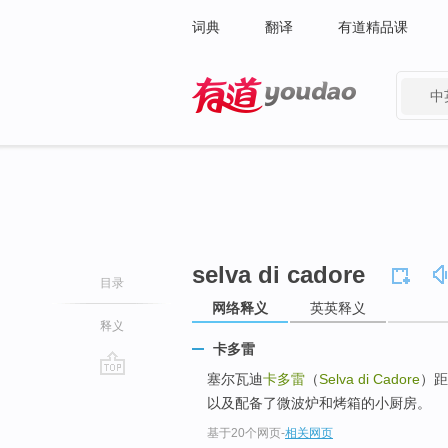
词典
翻译
有道精品课
中
有道 - 网易旗下搜索
selva di cadore
目录
网络释义
英英释义
释义
卡多雷
塞尔瓦迪
卡多雷
（
Selva di Cadore
）距
go
以及配备了微波炉和烤箱的小厨房。
top
基于20个网页
-
相关网页