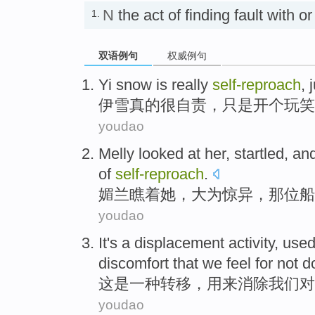
N
the act of finding fault with
1.
双语例句
权威例句
Yi
snow
is really
self-reproach
,
伊
雪
真的
很
自责
，
只是
开
个
玩笑
youdao
Melly
looked at
her
,
startled
, an
of
self-reproach
.
媚兰
瞧
着
她
，大为
惊异
，那位
船
youdao
It
's
a
displacement activity
,
used
discomfort
that
we
feel
for
not d
这
是
一种
转移
，
用来
消除
我们
对
youdao