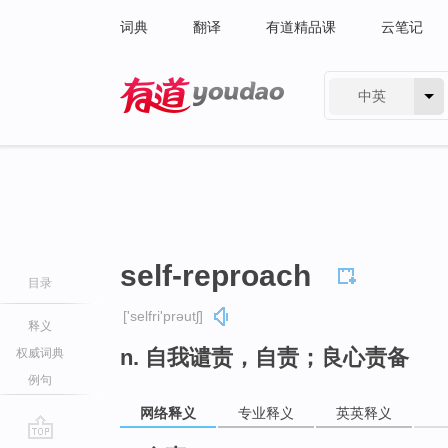
词典
翻译
有道精品课
云笔记
中英
有道 - 网易旗下搜索
self-reproach
目录
['selfri'prəutʃ]
释义
n. 自我谴责，自责；良心责备
权威词典
例句
网络释义
专业释义
英英释义