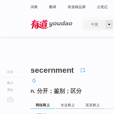
词典
翻译
有道精品课
云笔记
中英
有道 - 网易旗下搜索
secernment
目录
释义
n. 分开；鉴别；区分
用法
网络释义
专业释义
英英释义
go
top