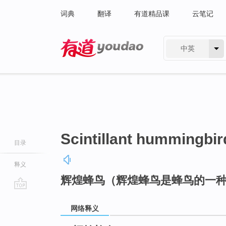
词典
翻译
有道精品课
云笔记
中英
有道 - 网易旗下搜索
Scintillant hummingbir
目录
释义
辉煌蜂鸟（辉煌蜂鸟是蜂鸟的一
go
top
网络释义