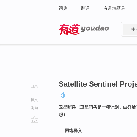
词典
翻译
有道精品课
中
有道 - 网易旗下搜索
Satellite Sentinel Proj
目录
释义
卫星哨兵（卫星哨兵是一项计划，由乔治˙克隆
例句
想）
go
网络释义
top