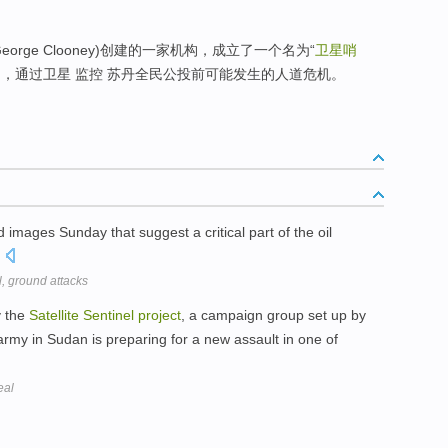
orge Clooney)创建的一家机构，成立了一个名为“
卫星哨
，通过卫星 监控 苏丹全民公投前可能发生的人道危机。
 images Sunday that suggest a critical part of the oil
.
, ground attacks
y the
Satellite
Sentinel
project
, a campaign group set up by
rmy in Sudan is preparing for a new assault in one of
eal