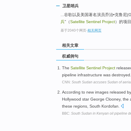
卫星哨兵
...谷歌以及美国著名演员乔治•克鲁尼(Ge
兵
”（
Satellite Sentinel Project
）的项目
基于2040个网页
-
相关网页
相关文章
权威例句
The
Satellite
Sentinel
Project
released
pipeline infrastructure was destroyed
CNN:
South Sudan accuses Sudan of aerial
According to new images released b
Hollywood star George Clooney, the a
these regions, South Kordofan.
BBC:
South Sudan in Kenyan oil pipeline d